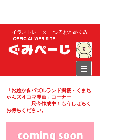
イラストレーター つるおかめぐみ
OFFICIAL WEB SITE
「お絵かきパズルランド掲載・くまち
ゃんズ４コマ漫画」コーナー
只今作成中！もうしばらく
お待ちください。